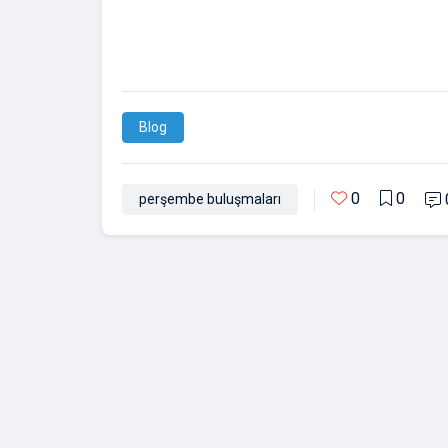
Blog
0
0
perşembe buluşmaları