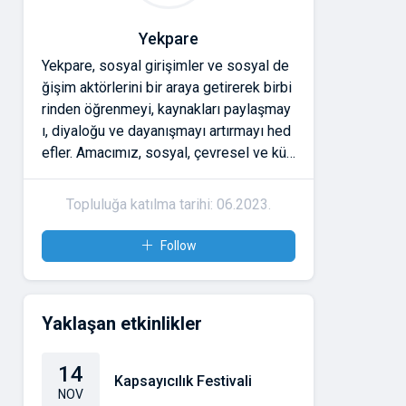
Yekpare
Yekpare, sosyal girişimler ve sosyal de
ğişim aktörlerini bir araya getirerek birbi
rinden öğrenmeyi, kaynakları paylaşmay
ı, diyaloğu ve dayanışmayı artırmayı hed
efler. Amacımız, sosyal, çevresel ve kült
ürel meseleler için çalışanların güvene d
ayalı ilişkiler kurmasını ve etkilerini büyü
Topluluğa katılma tarihi: 06.2023.
tmesini desteklemektir. Yekpare'ye katıl
dığınızda;
Follow
* Atölyeler ve buluşmalarla bağlarınızı g
üçlendirme,
* Araçlara ve kaynaklara erişme,
Yaklaşan etkinlikler
* Ulusal ve uluslararası ağlarda görünür
olma gibi imkânlara sahip olursunuz.
14
Kapsayıcılık Festivali
NOV