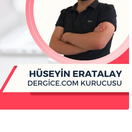
Yekpare
Yekpare, sosyal girişimler
ğişim aktörlerini bir araya g
rinden öğrenmeyi, kaynakl
ı, diyaloğu ve dayanışmayı 
efler. Amacımız, sosyal, çe
ürel meseleler için çalışan
ayalı ilişkiler kurmasını ve 
Topluluğa katılma tarihi
tmesini desteklemektir. Yek
dığınızda;
Follow
* Atölyeler ve buluşmalarla
üçlendirme,
* Araçlara ve kaynaklara er
* Ulusal ve uluslararası ağ
olma gibi imkânlara sahip 