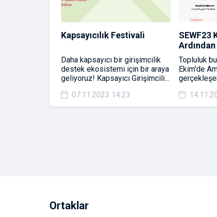
 İçin Etki
Kapsayıcılık Festivali
SEWF23 K
esi
Ardından
e sosyal değişim
Daha kapsayıcı bir girişimcilik
Topluluk b
e ilgili
destek ekosistemi için bir araya
Ekim'de Am
en, bu alanda
geliyoruz! Kapsayıcı Girişimcilik
gerçekleş
 katkı sunmak
Festivali’ne DAVETLİSİNİZ!
Konferansı
9:44
07.11.2023 14:23
14.11.2
rişimler ve ilgili
konuları, ö
araya gelmesi
sosyal giri
r.
uluslararas
paylaşacağ
Ortaklar