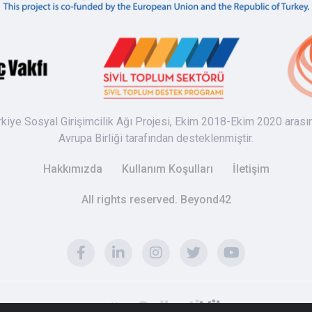
rkiye Sosyal Girişimcilik Ağı Projesi, Ekim 2018-Ekim 2020 arası
Avrupa Birliği tarafından desteklenmiştir.
Hakkımızda
Kullanım Koşulları
İletişim
All rights reserved. Beyond42