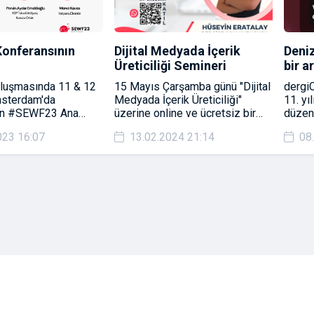
onferansının
Dijital Medyada İçerik
Deniz
Üreticiliği Semineri
bir a
uluşmasında 11 & 12
15 Mayıs Çarşamba günü "Dijital
dergi
sterdam'da
Medyada İçerik Üreticiliği"
11. yı
en #SEWF23 Ana
üzerine online ve ücretsiz bir
düzen
nda öne çıkan
seminerimiz olacak, hepiniz
TALK 
023 16:07
13.02.2024 21:14
08
ğrenimlerimizi ve
davetlimizsiniz.
TEKN
şimcilik alanında
gerçek
ı gelişmeleri
içerik 
ız
video 
ilgile