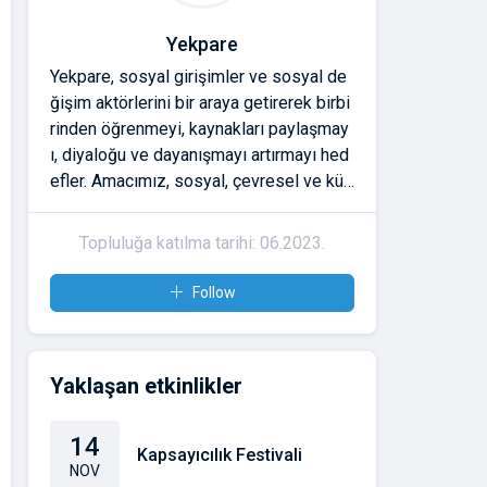
Vehbi Koç Vakfı
 ve sosyal de
etirerek birbi
Topluluğa katılma tarihi: 06.2023.
arı paylaşmay
artırmayı hed
Follow
vresel ve kült
ların güvene d
etkilerini büyü
: 06.2023.
pare'ye katıl
 bağlarınızı g
işme,
Yaklaşan etkinlikler
larda görünür
olursunuz.
14
Kapsayıcılık Festivali
NOV