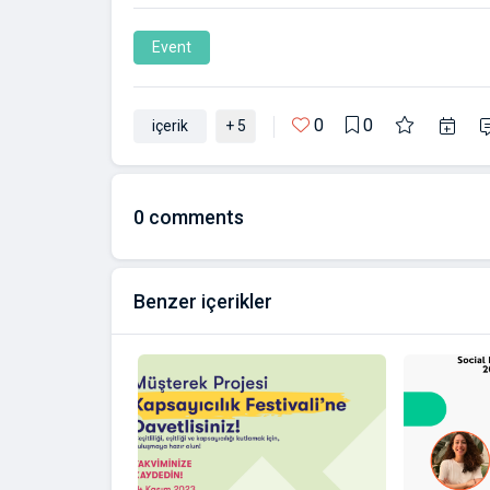
Event
0
0
içerik
+ 5
0
comments
Benzer içerikler