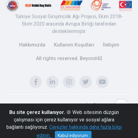
Türkiye Sosyal Girişimcilik Ağı Projesi, Ekim 2018-
Ekim 2020 arasında Avrupa Birliği tarafından
desteklenmiştir.
Hakkımızda
Kullanım Koşulları
İletişim
All rights reserved. Beyond42
Bu site çerez kullanıyor.
🍪 Web sitesinin düzgün
çalışması için çerez kullanıyor ve sosyal ağlara
bağlantı sağlıyoruz.
Çerezler hakkında daha fazla bilgi
edinin.
Kabul ediyorum.