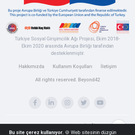
Türkiye Sosyal Girişimcilik Ağı Projesi, Ekim 2018-
Ekim 2020 arasında Avrupa Birliği tarafından
desteklenmiştir.
Hakkımızda
Kullanım Koşulları
İletişim
All rights reserved. Beyond42
Bu site çerez kullanıyor.
🍪 Web sitesinin düzgün