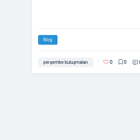
Blog
0
0
perşembe buluşmaları