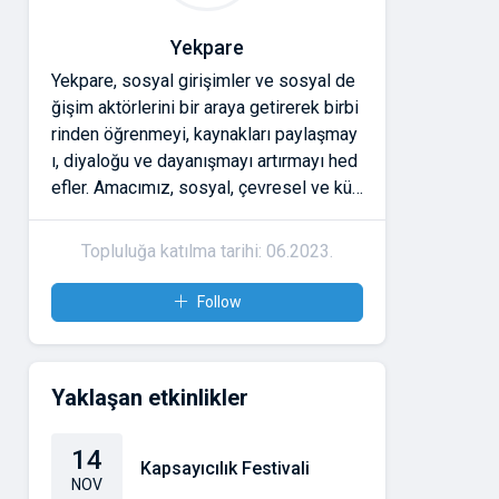
Yekpare
Yekpare, sosyal girişimler ve sosyal de
ğişim aktörlerini bir araya getirerek birbi
rinden öğrenmeyi, kaynakları paylaşmay
ı, diyaloğu ve dayanışmayı artırmayı hed
efler. Amacımız, sosyal, çevresel ve kült
ürel meseleler için çalışanların güvene d
ayalı ilişkiler kurmasını ve etkilerini büyü
Topluluğa katılma tarihi: 06.2023.
tmesini desteklemektir. Yekpare'ye katıl
dığınızda;
Follow
* Atölyeler ve buluşmalarla bağlarınızı g
üçlendirme,
* Araçlara ve kaynaklara erişme,
Yaklaşan etkinlikler
* Ulusal ve uluslararası ağlarda görünür
olma gibi imkânlara sahip olursunuz.
14
Kapsayıcılık Festivali
NOV