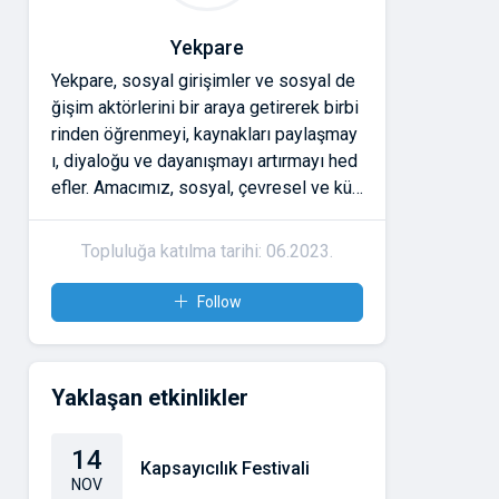
Yekpare
Yekpare, sosyal girişimler ve sosyal de
ğişim aktörlerini bir araya getirerek birbi
rinden öğrenmeyi, kaynakları paylaşmay
ı, diyaloğu ve dayanışmayı artırmayı hed
efler. Amacımız, sosyal, çevresel ve kült
ürel meseleler için çalışanların güvene d
ayalı ilişkiler kurmasını ve etkilerini büyü
Topluluğa katılma tarihi: 06.2023.
tmesini desteklemektir. Yekpare'ye katıl
dığınızda;
Follow
* Atölyeler ve buluşmalarla bağlarınızı g
üçlendirme,
* Araçlara ve kaynaklara erişme,
Yaklaşan etkinlikler
* Ulusal ve uluslararası ağlarda görünür
olma gibi imkânlara sahip olursunuz.
14
Kapsayıcılık Festivali
NOV