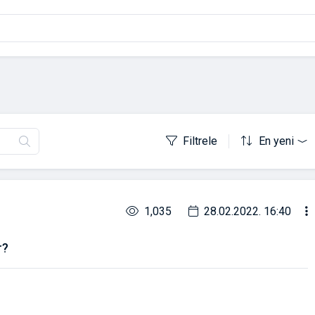
Filtrele
En yeni
1,035
28.02.2022. 16:40
r?