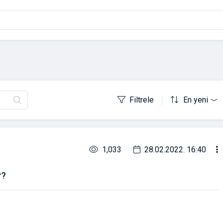
Filtrele
En yeni
1,033
28.02.2022. 16:40
r?