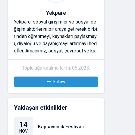
Yekpare
Yekpare, sosyal girişimler ve sosyal de
ğişim aktörlerini bir araya getirerek birbi
rinden öğrenmeyi, kaynakları paylaşmay
ı, diyaloğu ve dayanışmayı artırmayı hed
efler. Amacımız, sosyal, çevresel ve kült
ürel meseleler için çalışanların güvene d
ayalı ilişkiler kurmasını ve etkilerini büyü
Topluluğa katılma tarihi: 06.2023.
tmesini desteklemektir. Yekpare'ye katıl
dığınızda;
Follow
* Atölyeler ve buluşmalarla bağlarınızı g
üçlendirme,
* Araçlara ve kaynaklara erişme,
Yaklaşan etkinlikler
* Ulusal ve uluslararası ağlarda görünür
olma gibi imkânlara sahip olursunuz.
14
Kapsayıcılık Festivali
NOV