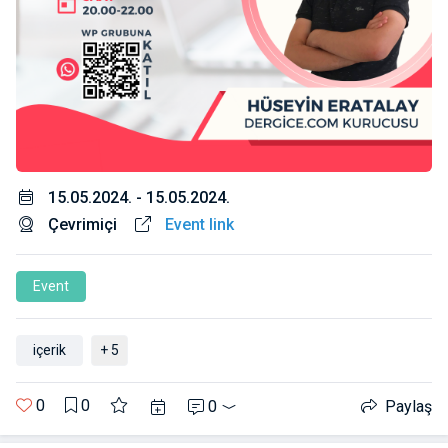
15.05.2024. - 15.05.2024.
Çevrimiçi
Event link
Event
içerik
+ 5
0
0
0
Paylaş