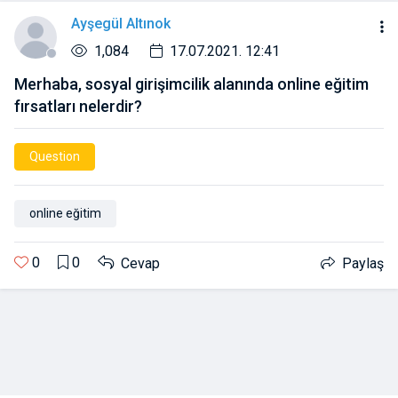
Ayşegül Altınok
1,084
17.07.2021. 12:41
Merhaba, sosyal girişimcilik alanında online eğitim
fırsatları nelerdir?
Question
online eğitim
0
0
Cevap
Paylaş