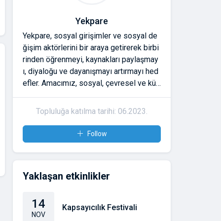
Yekpare
Yekpare, sosyal girişimler ve sosyal de
ğişim aktörlerini bir araya getirerek birbi
rinden öğrenmeyi, kaynakları paylaşmay
ı, diyaloğu ve dayanışmayı artırmayı hed
efler. Amacımız, sosyal, çevresel ve kült
ürel meseleler için çalışanların güvene d
ayalı ilişkiler kurmasını ve etkilerini büyü
Topluluğa katılma tarihi: 06.2023.
tmesini desteklemektir. Yekpare'ye katıl
dığınızda;
Follow
* Atölyeler ve buluşmalarla bağlarınızı g
üçlendirme,
* Araçlara ve kaynaklara erişme,
Yaklaşan etkinlikler
* Ulusal ve uluslararası ağlarda görünür
olma gibi imkânlara sahip olursunuz.
14
Kapsayıcılık Festivali
NOV