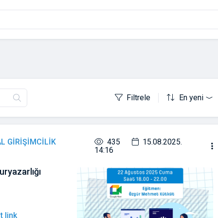
Filtrele
En yeni
L GİRİŞİMCİLİK
435
15.08.2025.
14:16
kuryazarlığı
t link