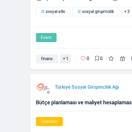
sosyal etki
sosyal girişimcilik
+ 3
Event
0
0
finans
+ 1
Türkiye Sosyal Girişimcilik Ağı
Bütçe planlaması ve maliyet hesaplaması 
Question