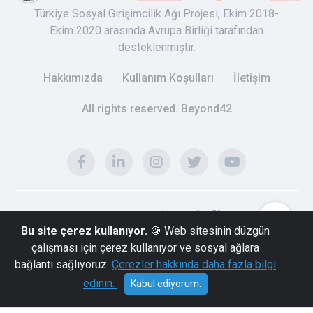
Türkiye Sosyal Girişimcilik Ağı Projesi, Ekim 2018-
Ekim 2020 arasında Avrupa Birliği tarafından
desteklenmiştir.
Hakkımızda
Kullanım Koşulları
İletişim
All rights reserved. Beyond42
Bu site çerez kullanıyor.
🍪 Web sitesinin düzgün
çalışması için çerez kullanıyor ve sosyal ağlara
bağlantı sağlıyoruz.
Çerezler hakkında daha fazla bilgi
edinin.
Kabul ediyorum.