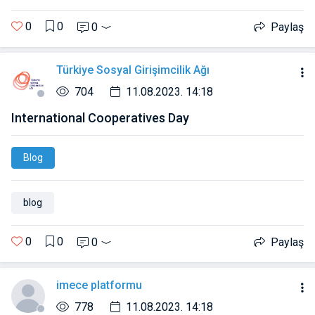
0
0
0
Paylaş
Türkiye Sosyal Girişimcilik Ağı
704
11.08.2023. 14:18
International Cooperatives Day
Blog
blog
0
0
0
Paylaş
imece platformu
778
11.08.2023. 14:18