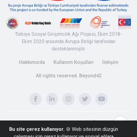
Türkiye Sosyal Girişimcilik Ağı Projesi, Ekim 2018-
Ekim 2020 arasında Avrupa Birliği tarafından
desteklenmiştir.
Hakkımızda
Kullanım Koşulları
İletişim
All rights reserved. Beyond42
Bu site çerez kullanıyor.
🍪 Web sitesinin düzgün
çalışması için çerez kullanıyor ve sosyal ağlara