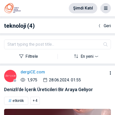
Şimdi Katıl
teknoloji
(4)
Geri
Filtrele
En yeni
dergiCE.com
1,975
28.06.2024. 01:55
Denizli'de İçerik Üreticileri Bir Araya Geliyor
etkinlik
+ 4