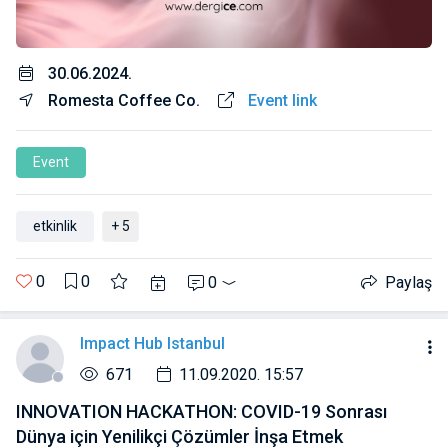
30.06.2024.
Romesta Coffee Co.
Event link
Event
etkinlik
+ 5
0
0
0
Paylaş
Impact Hub Istanbul
671
11.09.2020. 15:57
INNOVATION HACKATHON: COVID-19 Sonrası
Dünya için Yenilikçi Çözümler İnşa Etmek