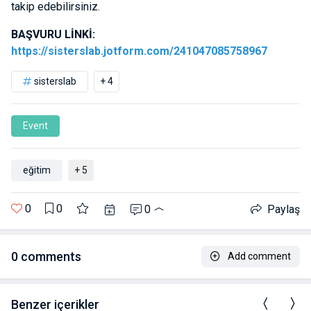
takip edebilirsiniz.
BAŞVURU LİNKİ:
https://sisterslab.jotform.com/241047085758967
sisterslab
+ 4
Event
eğitim
+ 5
0
0
0
Paylaş
0
comments
Add comment
Benzer içerikler