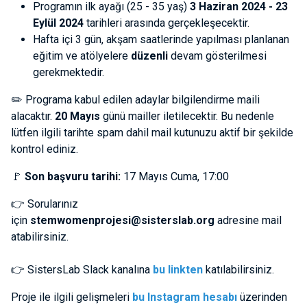
Programın ilk ayağı (25 - 35 yaş)
3 Haziran
2024 - 23
Eylül 2024
tarihleri arasında gerçekleşecektir.
Hafta içi 3 gün, akşam saatlerinde yapılması planlanan
eğitim ve atölyelere
düzenli
devam gösterilmesi
gerekmektedir.
✏️ Programa kabul edilen adaylar bilgilendirme maili
alacaktır.
20 Mayıs
günü mailler iletilecektir. Bu nedenle
lütfen ilgili tarihte spam dahil mail kutunuzu aktif bir şekilde
kontrol ediniz.
🚩
Son başvuru tarihi:
17 Mayıs Cuma, 17:00
👉 Sorularınız
için
stemwomenprojesi@sisterslab.org
adresine mail
atabilirsiniz.
👉 SistersLab Slack kanalına
bu linkten
katılabilirsiniz.
Proje ile ilgili gelişmeleri
bu Instagram hesabı
üzerinden