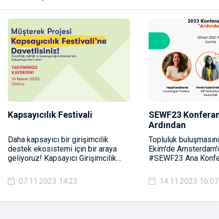
Kapsayıcılık Festivali
SEWF23 Konferan
Ardından
Daha kapsayıcı bir girişimcilik
Topluluk buluşmasın
destek ekosistemi için bir araya
Ekim'de Amsterdam'
geliyoruz! Kapsayıcı Girişimcilik
#SEWF23 Ana Konfe
Festivali’ne DAVETLİSİNİZ!
çıkan konuları, öğren
sosyal girişimcilik a
07.11.2023 14:23
14.11.2023 16:07
uluslararası gelişmel
paylaşacağız