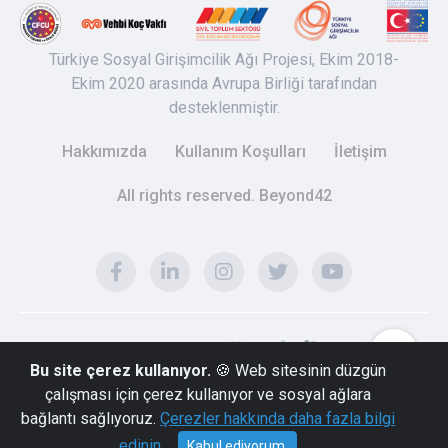
Türkiye Sosyal Girişimcilik Ağı Projesi, Ekim 2018-
Ekim 2020 arasında Avrupa Birliği tarafından
desteklenmiştir.
Hakkımızda
Kullanım Koşulları
İletişim
All rights reserved. Beyond42
Bu site çerez kullanıyor.
🍪 Web sitesinin düzgün
çalışması için çerez kullanıyor ve sosyal ağlara
bağlantı sağlıyoruz.
Çerezler hakkında daha fazla bilgi
edinin.
Kabul ediyorum.