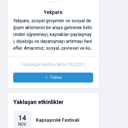
Yekpare
Yekpare, sosyal girişimler ve sosyal de
ğişim aktörlerini bir araya getirerek birbi
rinden öğrenmeyi, kaynakları paylaşmay
ı, diyaloğu ve dayanışmayı artırmayı hed
efler. Amacımız, sosyal, çevresel ve kült
ürel meseleler için çalışanların güvene d
ayalı ilişkiler kurmasını ve etkilerini büyü
Topluluğa katılma tarihi: 06.2023.
tmesini desteklemektir. Yekpare'ye katıl
dığınızda;
Follow
* Atölyeler ve buluşmalarla bağlarınızı g
üçlendirme,
* Araçlara ve kaynaklara erişme,
Yaklaşan etkinlikler
* Ulusal ve uluslararası ağlarda görünür
olma gibi imkânlara sahip olursunuz.
14
Kapsayıcılık Festivali
NOV