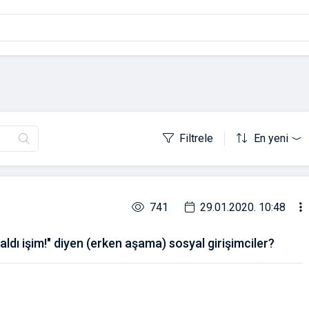
Filtrele
En yeni
741
29.01.2020. 10:48
ı işim!" diyen (erken aşama) sosyal girişimciler?