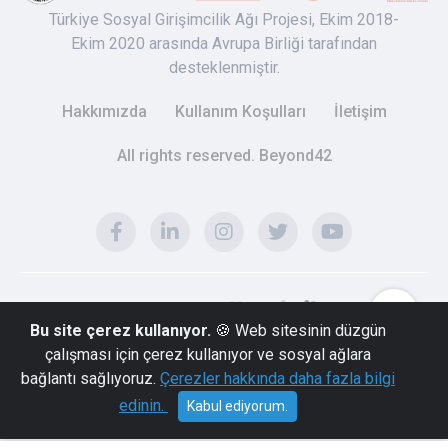
Türkiye Sosyal Girişimcilik Ağı Projesi, Ekim 2018-
Ekim 2020 arasında Avrupa Birliği tarafından
desteklenmiştir.
Hakkımızda
Kullanım Koşulları
İletişim
All rights reserved. Beyond42
Bu site çerez kullanıyor.
🍪 Web sitesinin düzgün
çalışması için çerez kullanıyor ve sosyal ağlara
bağlantı sağlıyoruz.
Çerezler hakkında daha fazla bilgi
edinin.
Kabul ediyorum.