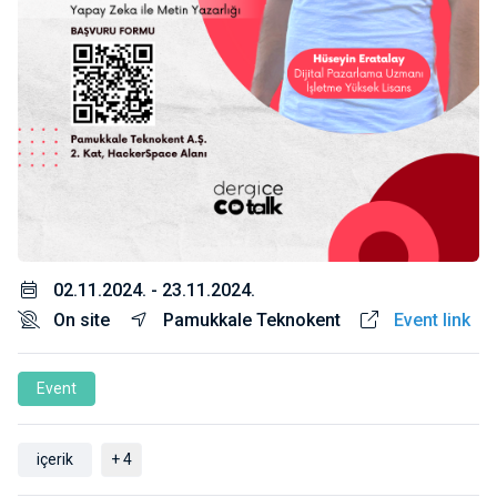
02.11.2024. - 23.11.2024.
On site
Pamukkale Teknokent
Event link
Event
içerik
+ 4