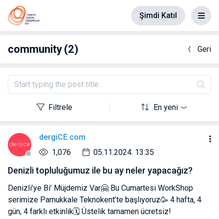
Şimdi Katıl
community
(2)
Geri
Filtrele
En yeni
dergiCE.com
1,076
05.11.2024. 13:35
Denizli topluluğumuz ile bu ay neler yapacağız?
Denizli’ye Bi’ Müjdemiz Var🤗 Bu Cumartesi WorkShop
serimize Pamukkale Teknokent’te başlıyoruz🥳 4 hafta, 4
gün, 4 farklı etkinlik🗓️ Üstelik tamamen ücretsiz!