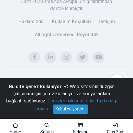
Ekim 2020 arasında Avrupa Birliği tarafından
desteklenmiştir.
Hakkımızda
Kullanım Koşulları
İletişim
All rights reserved. Beyond42
Bu site çerez kullanıyor.
🍪 Web sitesinin düzgün
çalışması için çerez kullanıyor ve sosyal ağlara
bağlantı sağlıyoruz.
Çerezler hakkında daha fazla bilgi
edinin.
Kabul ediyorum.
Home
Search
Sidebar
Giriş Yap